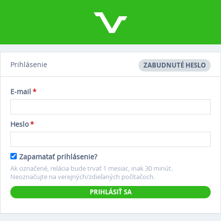
Prihlásenie
ZABUDNUTÉ HESLO
E-mail
*
Heslo
*
Zapamatať prihlásenie?
Ak označené, relácia bude trvať 1 mesiac, inak 30 minút.
Neoznačujte na verejných/zdieľaných počítačoch.