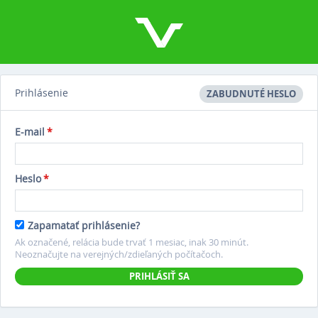
Prihlásenie
ZABUDNUTÉ HESLO
E-mail
*
Heslo
*
Zapamatať prihlásenie?
Ak označené, relácia bude trvať 1 mesiac, inak 30 minút.
Neoznačujte na verejných/zdieľaných počítačoch.